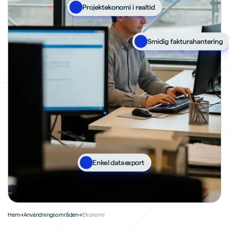
Projektekonomi i realtid
Smidig fakturahantering
Enkel dataexport
Hem
→
Användningsområden
→
Ekonomi