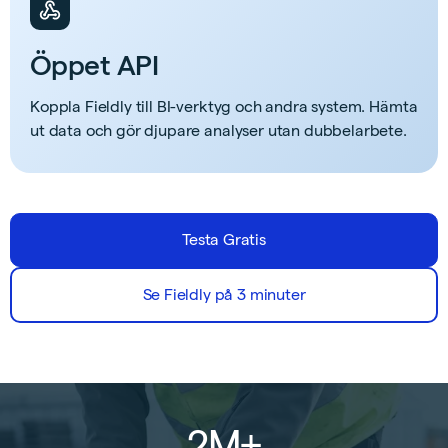
Öppet API
Koppla Fieldly till BI-verktyg och andra system. Hämta
ut data och gör djupare analyser utan dubbelarbete.
Testa Gratis
Se Fieldly på 3 minuter
2M+