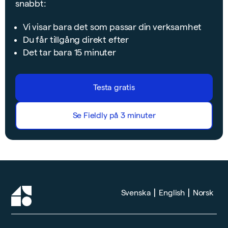
snabbt:
Vi visar bara det som passar din verksamhet
Du får tillgång direkt efter
Det tar bara 15 minuter
Testa gratis
Se Fieldly på 3 minuter
|
|
Svenska
English
Norsk