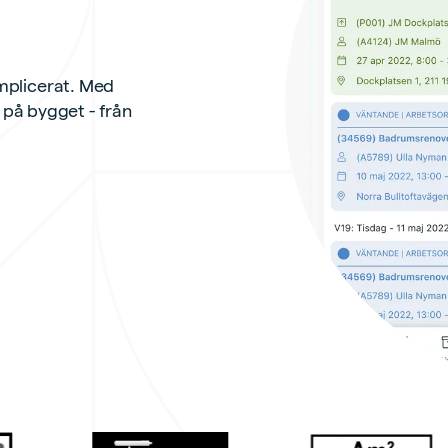
mplicerat. Med
l på bygget - från