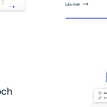
Läs mer
och