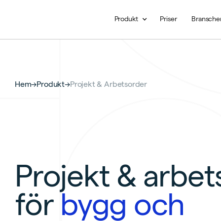
Produkt
Priser
Bransche
Hem
→
Produkt
→
Projekt & Arbetsorder
Projekt & arbet
för
bygg och