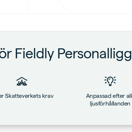
ör Fieldly Personallig
jer Skatteverkets krav
Anpassad efter al
ljusförhållanden