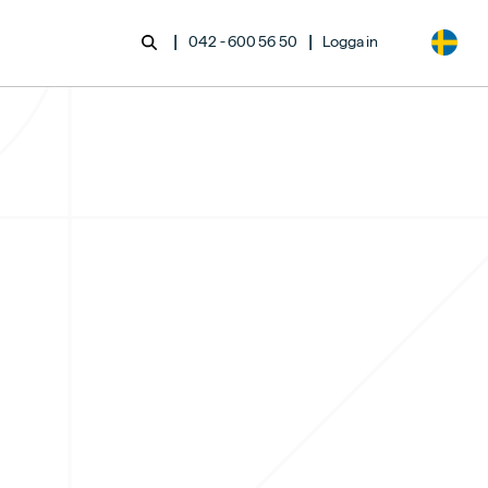
|
|
042 - 600 56 50
Logga in