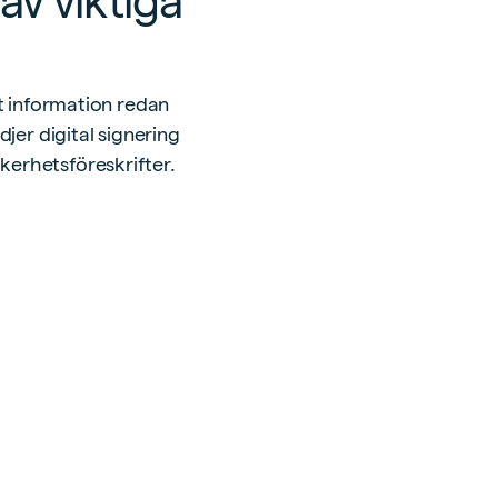
av viktiga
tt information redan
djer digital signering
kerhetsföreskrifter.