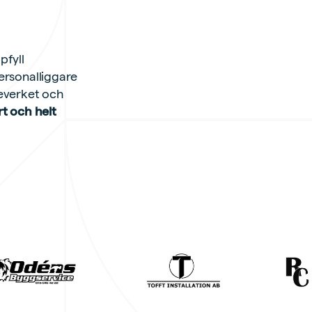
pfyll
ersonalliggare
teverket och
t och helt