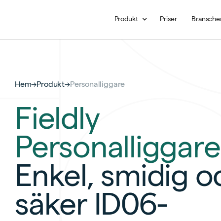
Produkt
Priser
Bransche
Hem
→
Produkt
→
Personalliggare
Fieldly
Personalliggare
Enkel, smidig o
säker ID06-