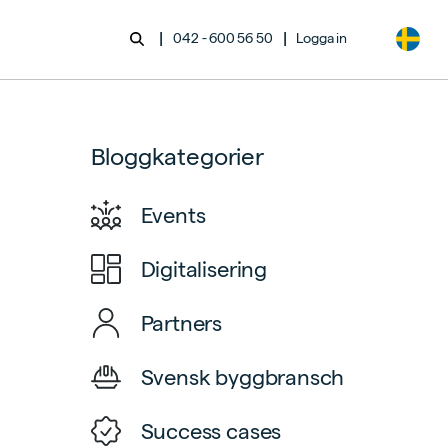
|
|
042 - 600 56 50
Logga in
Bloggkategorier
Events
Digitalisering
Partners
Svensk byggbransch
Success cases