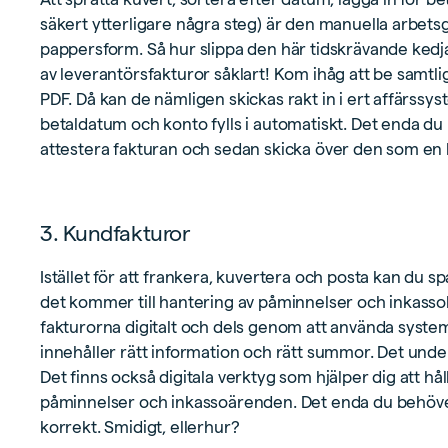
säkert ytterligare några steg) är den manuella arbets
pappersform. Så hur slippa den här tidskrävande kedj
av leverantörsfakturor såklart! Kom ihåg att be samtli
PDF. Då kan de nämligen skickas rakt in i ert affärs
betaldatum och konto fylls i automatiskt. Det enda du b
attestera fakturan och sedan skicka över den som en bet
3. Kundfakturor
Istället för att frankera, kuvertera och posta kan du s
det kommer till hantering av påminnelser och inkassok
fakturorna digitalt och dels genom att använda system
innehåller rätt information och rätt summor. Det underl
Det finns också digitala verktyg som hjälper dig att håll
påminnelser och inkassoärenden. Det enda du behöver gör
korrekt. Smidigt, ellerhur?