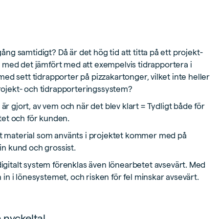
ång samtidigt? Då är det hög tid att titta på ett projekt-
 med det jämfört med att exempelvis tidrapportera i
 med sett tidrapporter på pizzakartonger, vilket inte heller
projekt- och tidrapporteringssystem?
r gjort, av vem och när det blev klart = Tydligt både för
tet och för kunden.
et material som använts i projektet kommer med på
din kund och grossist.
digitalt system förenklas även lönearbetet avsevärt. Med
n i lönesystemet, och risken för fel minskar avsevärt.
 nyckeltal