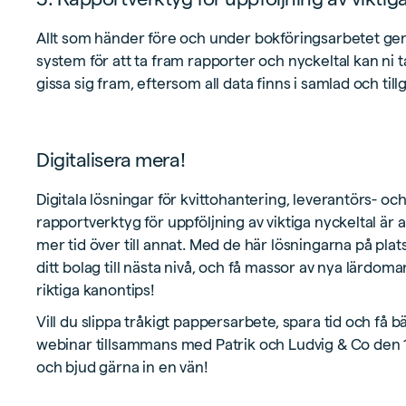
Allt som händer före och under bokföringsarbetet gen
system för att ta fram rapporter och nyckeltal kan ni ta
gissa sig fram, eftersom all data finns i samlad och till
Digitalisera mera!
Digitala lösningar för kvittohantering, leverantörs- o
rapportverktyg för uppföljning av viktiga nyckeltal är al
mer tid över till annat. Med de här lösningarna på plats
ditt bolag till nästa nivå, och få massor av nya lärdom
riktiga kanontips!
Vill du slippa tråkigt pappersarbete, spara tid och få bä
webinar tillsammans med Patrik och Ludvig & Co den 16 
och bjud gärna in en vän!