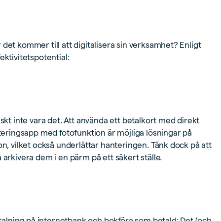
det kommer till att digitalisera sin verksamhet? Enligt
ktivitetspotential:
skt inte vara det. Att använda ett betalkort med direkt
nteringsapp med fotofunktion är möjliga lösningar på
on, vilket också underlättar hanteringen. Tänk dock på att
 arkivera dem i en pärm på ett säkert ställe.
betalning på internetbank och bokföra som betald: Det (och