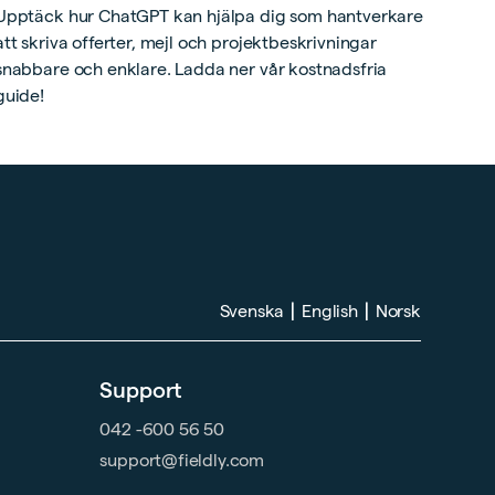
Upptäck hur ChatGPT kan hjälpa dig som hantverkare
att skriva offerter, mejl och projektbeskrivningar
snabbare och enklare. Ladda ner vår kostnadsfria
guide!
|
|
Svenska
English
Norsk
Support
042 -600 56 50
support@fieldly.com