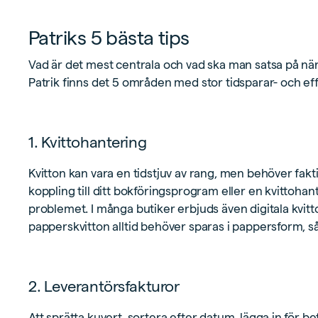
Patriks 5 bästa tips
Vad är det mest centrala och vad ska man satsa på när 
Patrik finns det 5 områden med stor tidsparar- och effe
1. Kvittohantering
Kvitton kan vara en tidstjuv av rang, men behöver fakti
koppling till ditt bokföringsprogram eller en kvittoha
problemet. I många butiker erbjuds även digitala kvitt
papperskvitton alltid behöver sparas i pappersform, så
2. Leverantörsfakturor
Att sprätta kuvert, sortera efter datum, lägga in för 