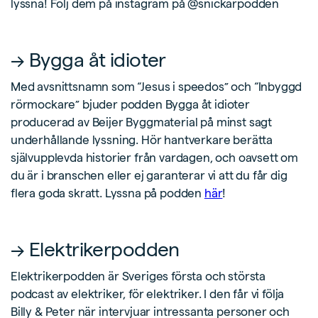
lyssna! Följ dem på instagram på @snickarpodden
→ Bygga åt idioter
Med avsnittsnamn som “Jesus i speedos” och “Inbyggd
rörmockare” bjuder podden Bygga åt idioter
producerad av Beijer Byggmaterial på minst sagt
underhållande lyssning. Hör hantverkare berätta
självupplevda historier från vardagen, och oavsett om
du är i branschen eller ej garanterar vi att du får dig
flera goda skratt. Lyssna på podden
här
!
→ Elektrikerpodden
Elektrikerpodden är Sveriges första och största
podcast av elektriker, för elektriker. I den får vi följa
Billy & Peter när intervjuar intressanta personer och