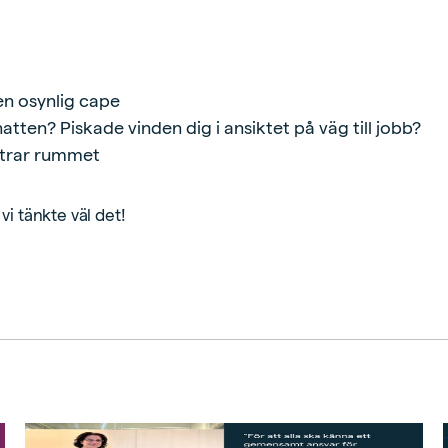
en osynlig cape
tten? Piskade vinden dig i ansiktet på väg till jobb?
äntrar rummet
vi tänkte väl det!