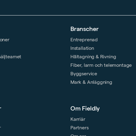
Branscher
ioner
Entreprenad
Installation
säljteamet
Håltagning & Rivning
Fiber, larm och telemontage
Byggservice
Mark & Anläggning
r
Om Fieldly
Karriär
r
Partners