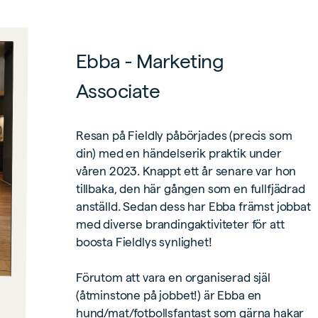
Ebba - Marketing
Associate
Resan på Fieldly påbörjades (precis som
din) med en händelserik praktik under
våren 2023. Knappt ett år senare var hon
tillbaka, den här gången som en fullfjädrad
anställd. Sedan dess har Ebba främst jobbat
med diverse brandingaktiviteter för att
boosta Fieldlys synlighet!
Förutom att vara en organiserad själ
(åtminstone på jobbet!) är Ebba en
hund/mat/fotbollsfantast som gärna hakar