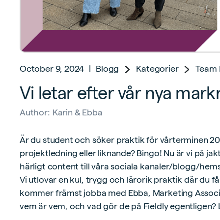
October 9, 2024
|
Blogg
Kategorier
Team F
Vi letar efter vår nya mar
Author:
Karin & Ebba
Är du student och söker praktik för vårterminen 
projektledning eller liknande? Bingo! Nu är vi på jak
härligt content till våra sociala kanaler/blogg/he
Vi utlovar en kul, trygg och lärorik praktik där du f
kommer främst jobba med Ebba, Marketing Associ
vem är vem, och vad gör de på Fieldly egentligen? 