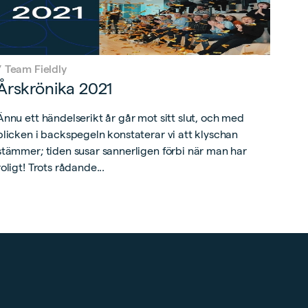
/
Team Fieldly
Årskrönika 2021
Ännu ett händelserikt år går mot sitt slut, och med
blicken i backspegeln konstaterar vi att klyschan
stämmer; tiden susar sannerligen förbi när man har
roligt! Trots rådande...