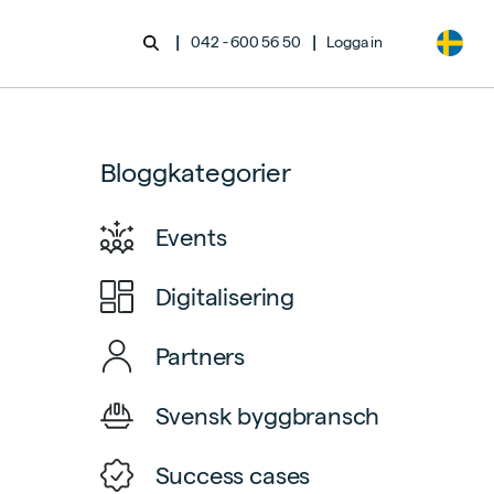
|
|
042 - 600 56 50
Logga in
Bloggkategorier
Events
Digitalisering
Partners
Svensk byggbransch
Success cases