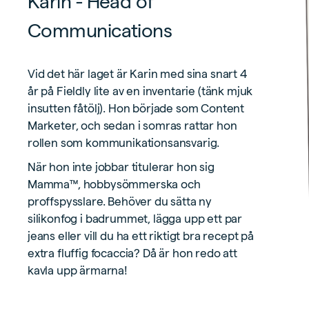
Karin - Head of
Communications
Vid det här laget är Karin med sina snart 4
år på Fieldly lite av en inventarie (tänk mjuk
insutten fåtölj). Hon började som Content
Marketer, och sedan i somras rattar hon
rollen som kommunikationsansvarig.
När hon inte jobbar titulerar hon sig
Mamma™, hobbysömmerska och
proffspysslare. Behöver du sätta ny
silikonfog i badrummet, lägga upp ett par
jeans eller vill du ha ett riktigt bra recept på
extra fluffig focaccia? Då är hon redo att
kavla upp ärmarna!