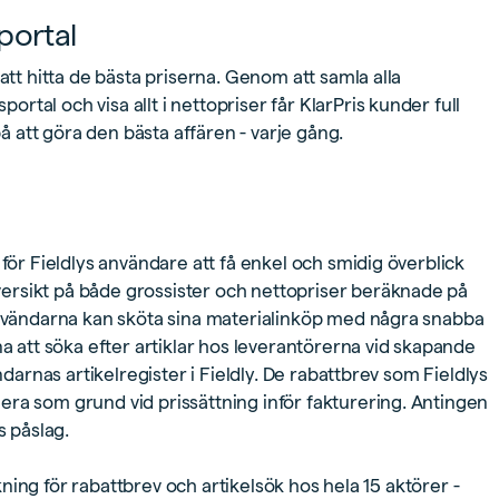
portal
att hitta de bästa priserna. Genom att samla alla
tal och visa allt i nettopriser får KlarPris kunder full
 att göra den bästa affären - varje gång.
 för Fieldlys användare att få enkel och smidig överblick
ersikt på både grossister och nettopriser beräknade på
 användarna kan sköta sina materialinköp med några snabba
na att söka efter artiklar hos leverantörerna vid skapande
ndarnas artikelregister i Fieldly. De rabattbrev som Fieldlys
ra som grund vid prissättning inför fakturering. Antingen
s påslag.
ckning för rabattbrev och artikelsök hos hela 15 aktörer -