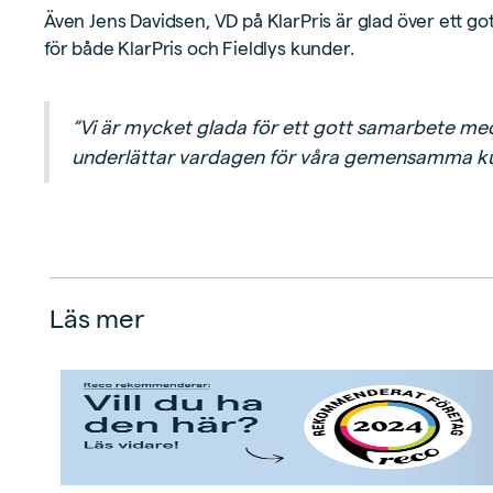
Även Jens Davidsen, VD på KlarPris är glad över ett go
för både KlarPris och Fieldlys kunder.
“Vi är mycket glada för ett gott samarbete med 
underlättar vardagen för våra gemensamma ku
Läs mer