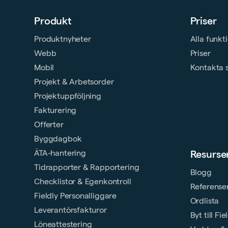
Produkt
Priser
Produktnyheter
Alla funkt
Webb
Priser
Mobil
Kontakta 
Projekt & Arbetsorder
Projektuppföljning
Fakturering
Offerter
Byggdagbok
ÄTA-hantering
Resurse
Tidrapporter & Rapportering
Blogg
Checklistor & Egenkontroll
Referense
Fieldly Personalliggare
Ordlista
Leverantörsfakturor
Byt till Fie
Löneattestering