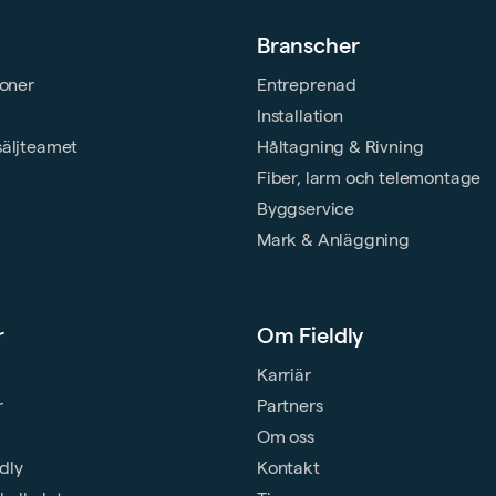
Branscher
ioner
Entreprenad
Installation
säljteamet
Håltagning & Rivning
Fiber, larm och telemontage
Byggservice
Mark & Anläggning
r
Om Fieldly
Karriär
r
Partners
Om oss
ldly
Kontakt