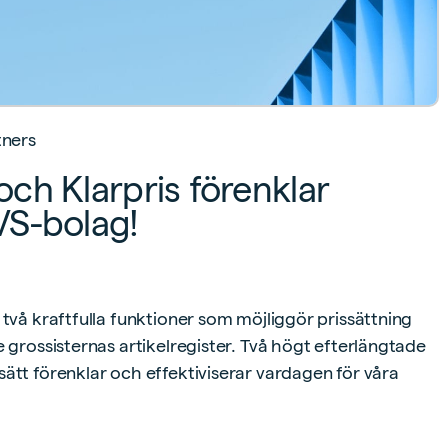
tners
ch Klarpris förenklar
VS-bolag!
 två kraftfulla funktioner som möjliggör prissättning
e grossisternas artikelregister. Två högt efterlängtade
ätt förenklar och effektiviserar vardagen för våra