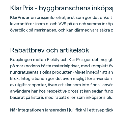
KlarPris - byggbranschens inköps
KlarPris är en prisjämförelsetjänst som gör det enkelt 
leverantörer inom el och VVS på en och samma inköpspor
överblick på marknaden, och kan därmed vara säkra på
Rabattbrev och artikelsök
Kopplingen mellan Fieldly och KlarPris gör det möjligt
på marknadens bästa materialpriser, med komplett öv
hundratusentals olika produkter - vilket innebär att
klick. Integrationen gör det även möjligt för användar
av utgiftsrapporter, även artiklar som inte finns i anvä
användare har hos respektive grossist kan sedan funge
baserat på listpris med rabatt eller som inköpspris plu
När integrationen lanserades i juli fick vi i ett svep tä