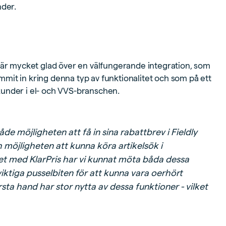
nder.
, är mycket glad över en välfungerande integration, som
mit in kring denna typ av funktionalitet och som på ett
a kunder i el- och VVS-branschen.
e möjligheten att få in sina rabattbrev i Fieldly
h möjligheten att kunna köra artikelsök i
et med KlarPris har vi kunnat möta båda dessa
viktiga pusselbiten för att kunna vara oerhört
sta hand har stor nytta av dessa funktioner - vilket