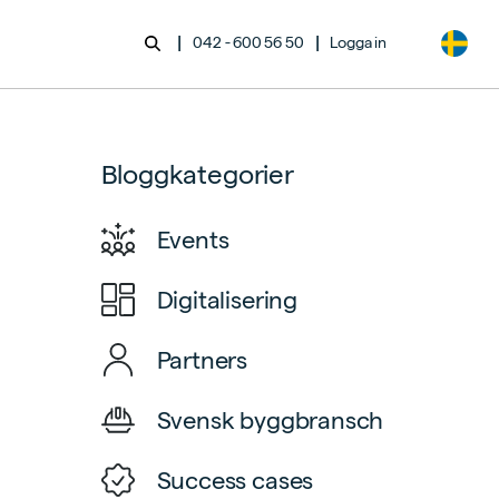
|
|
042 - 600 56 50
Logga in
Bloggkategorier
Events
Digitalisering
Partners
Svensk byggbransch
Success cases