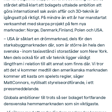
stårdet alltså klart att bolagets uttalade ambition att
göra internationell sak avsin affär och 3D-teknik är
igångsatt på riktigt. På mindre än ett år har manstartat
verksamhet med skarpa projekt på fem nya
marknader: Norge, Danmark,Finland, Polen och USA.
– USA är såklart en drömmarknad, dels för den
starkabyggmarknaden där, som är större än hela den
svenska - inom taxiavstånd i storastäder som New York.
Men dels också för att vår teknik ligger väldigt
långtfram i relation till allt annat som finns där. Vi tror
att det vi kommer medtill den amerikanska marknaden
kommer att kasta om spelets regler, säger
MattConnors, nytillsatt styrelseordförande, i ett
pressmeddelande.
Globala ambitioner till trots så ser bolaget fortfarande
densvenska hemmamarknaden som sin viktigaste.