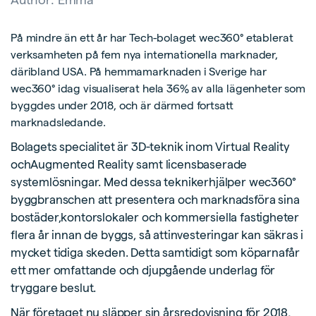
På mindre än ett år har Tech-bolaget wec360° etablerat
verksamheten på fem nya internationella marknader,
däribland USA. På hemmamarknaden i Sverige har
wec360° idag visualiserat hela 36% av alla lägenheter som
byggdes under 2018, och är därmed fortsatt
marknadsledande.
Bolagets specialitet är 3D-teknik inom Virtual Reality
ochAugmented Reality samt licensbaserade
systemlösningar. Med dessa teknikerhjälper wec360°
byggbranschen att presentera och marknadsföra sina
bostäder,kontorslokaler och kommersiella fastigheter
flera år innan de byggs, så attinvesteringar kan säkras i
mycket tidiga skeden. Detta samtidigt som köparnafår
ett mer omfattande och djupgående underlag för
tryggare beslut.
När företaget nu släpper sin årsredovisning för 2018,