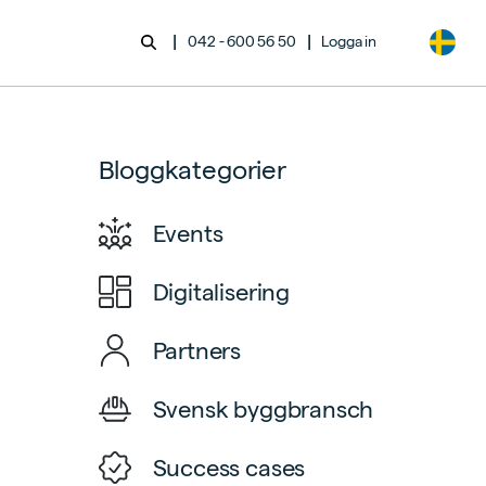
|
|
042 - 600 56 50
Logga in
Bloggkategorier
Events
Digitalisering
Partners
Svensk byggbransch
Success cases