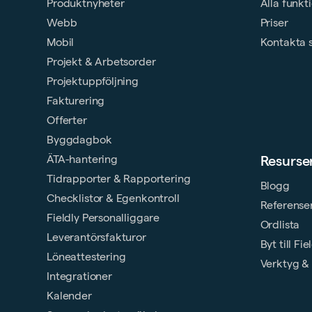
Produktnyheter
Alla funkt
Webb
Priser
Mobil
Kontakta 
Projekt & Arbetsorder
Projektuppföljning
Fakturering
Offerter
Byggdagbok
ÄTA-hantering
Resurse
Tidrapporter & Rapportering
Blogg
Checklistor & Egenkontroll
Referense
Fieldly Personalliggare
Ordlista
Leverantörsfakturor
Byt till Fie
Löneattestering
Verktyg & 
Integrationer
Kalender