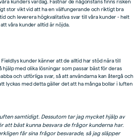
i våra kunders vardag. Fastnar de någonstans finns risken
gt stor vikt vid att ha en välfungerande och riktigt bra
tid och leverera högkvalitativa svar till våra kunder - helt
l att våra kunder alltid är nöjda.
eldlys kunder känner att de alltid har stöd nära till
få hjälp med olika lösningar som passar bäst för deras
 snabba och utförliga svar, så att användarna kan återgå och
tt lyckas med detta gäller det att ha många bollar i luften
i luften samtidigt. Dessutom tar jag mycket hjälp av
för att bäst kunna besvara de frågor kunderna har.
rkligen får sina frågor besvarade, så jag släpper