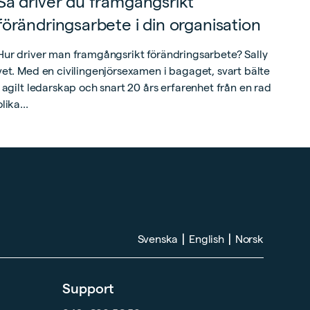
Så driver du framgångsrikt
förändringsarbete i din organisation
Hur driver man framgångsrikt förändringsarbete? Sally
vet. Med en civilingenjörsexamen i bagaget, svart bälte
i agilt ledarskap och snart 20 års erfarenhet från en rad
olika...
|
|
Svenska
English
Norsk
Support