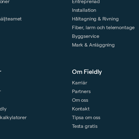
ioner
Entreprenad
Installation
säljteamet
Håltagning & Rivning
Fiber, larm och telemontage
Byggservice
Mark & Anläggning
r
Om Fieldly
Karriär
r
Partners
Om oss
ldly
Kontakt
kalkylatorer
Tipsa om oss
Testa gratis