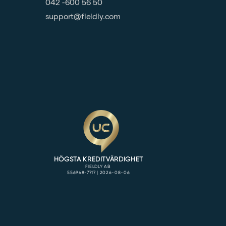
042 -600 56 50
support@fieldly.com