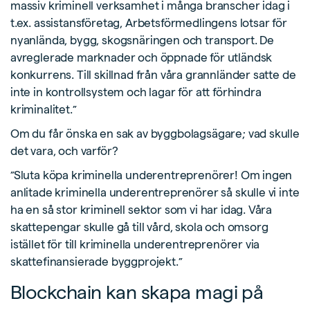
massiv kriminell verksamhet i många branscher idag i
t.ex. assistansföretag, Arbetsförmedlingens lotsar för
nyanlända, bygg, skogsnäringen och transport. De
avreglerade marknader och öppnade för utländsk
konkurrens. Till skillnad från våra grannländer satte de
inte in kontrollsystem och lagar för att förhindra
kriminalitet.”
Om du får önska en sak av byggbolagsägare; vad skulle
det vara, och varför?
”Sluta köpa kriminella underentreprenörer! Om ingen
anlitade kriminella underentreprenörer så skulle vi inte
ha en så stor kriminell sektor som vi har idag. Våra
skattepengar skulle gå till vård, skola och omsorg
istället för till kriminella underentreprenörer via
skattefinansierade byggprojekt.”
Blockchain kan skapa magi på