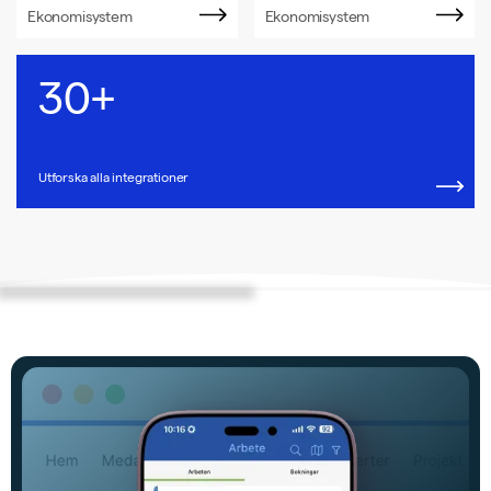
Ekonomisystem
Ekonomisystem
30+
Utforska alla integrationer
Testa Gratis
Fieldly på 3 minuter