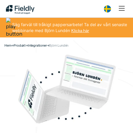
Säg farväl till tråkigt pappersarbete! Ta del av vårt senaste
webbinarie med Björn Lundén
Klicka här
Hem
→
Produkt
→
Integrationer
→
Björn Lundén