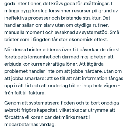
goda intentioner, det krävs goda förutsättningar. I
många byggföretag försvinner resurser på grund av
ineffektiva processer och bristande struktur. Det
handlar sällan om slarv utan om otydliga rutiner,
manuella moment och avsaknad av systemstöd. Små
brister som i längden får stor ekonomisk effekt.
När dessa brister adderas över tid påverkar de direkt
företagets lönsamhet och därmed möjligheten att
erbjuda konkurrenskraftiga löner. Att åtgärda
problemet handlar inte om att jobba hårdare, utan om
att jobba smartare: att se till att rätt information fångas
upp i rätt tid och att underlag håller ihop hela vägen -
från fält till faktura.
Genom att systematisera flöden och ta bort onödiga
avbrott frigörs kapacitet, vilket skapar utrymme att
förbättra villkoren där det märks mest: i
medarbetarnas vardag.