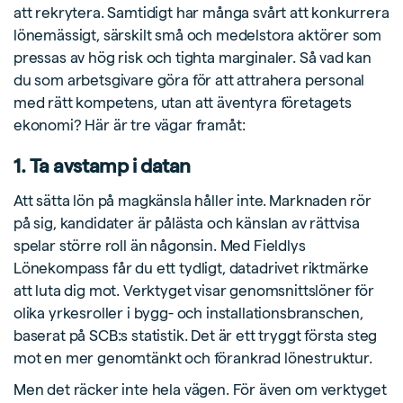
att rekrytera. Samtidigt har många svårt att konkurrera
lönemässigt, särskilt små och medelstora aktörer som
pressas av hög risk och tighta marginaler. Så vad kan
du som arbetsgivare göra för att attrahera personal
med rätt kompetens, utan att äventyra företagets
ekonomi? Här är tre vägar framåt:
1. Ta avstamp i datan
Att sätta lön på magkänsla håller inte. Marknaden rör
på sig, kandidater är pålästa och känslan av rättvisa
spelar större roll än någonsin. Med Fieldlys
Lönekompass får du ett tydligt, datadrivet riktmärke
att luta dig mot. Verktyget visar genomsnittslöner för
olika yrkesroller i bygg- och installationsbranschen,
baserat på SCB:s statistik. Det är ett tryggt första steg
mot en mer genomtänkt och förankrad lönestruktur.
Men det räcker inte hela vägen. För även om verktyget