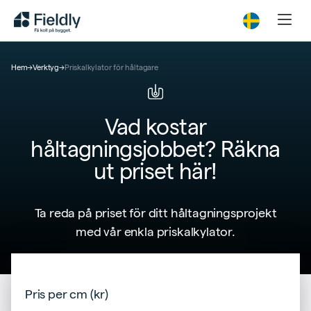
Hem
→
Verktyg
→
Priskalkylator för håltagare
Vad kostar
håltagningsjobbet? Räkna
ut priset här!
Ta reda på priset för ditt håltagningsprojekt
med vår enkla priskalkylator.
Pris per cm (kr)