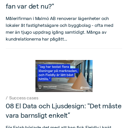
fan var det nu?"
Målerifirman i Malmö AB renoverar lägenheter och
lokaler åt fastighetsägare och byggbolag - ofta med
mer än tjugo uppdrag igång samtidigt. Många av
kundrelationerna har pågått...
/
Success cases
08 El Data och Ljusdesign: "Det måste
vara barnsligt enkelt”
För Falah började det med att han fick Fieldly i knät.